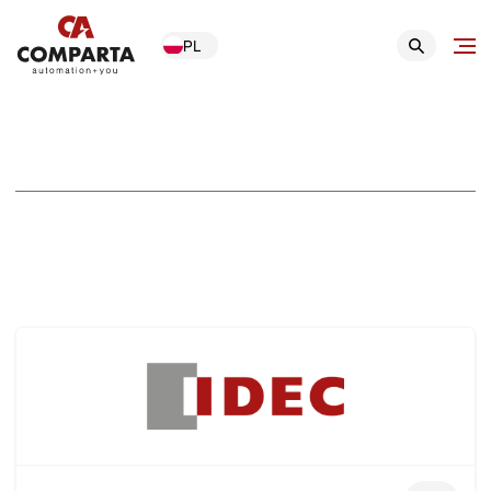
PL
Producenci
Oferta COMPARTA obejmuje produkty wyselekcjonowanych
światowych marek gwarantujących najwyższą jakość