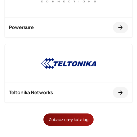
Powersure
Teltonika Networks
Zobacz cały katalog