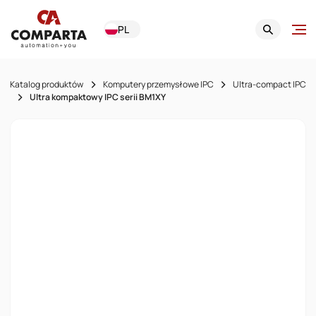
PL
Katalog produktów
Komputery przemysłowe IPC
Ultra-compact IPC
Ultra kompaktowy IPC serii BM1XY