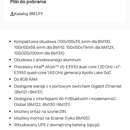
Pliki do pobrania
Email
Katalog BM1XY
Numer telefonu
Kompaktowa obudowa (100x100x39,4mm dla BM100,
Wiadomość
100x100x58,4mm dla BM110, 100x100x79mm dla BM12X,
100x100x100mm dla BM13X)
Obudowa z anodowanego aluminum
Procesory Intel® Atom™ x5-E3930 dual-core 1,30 GHz i x7-
E3950 quad-core 1,60 GHz generacji Apollo Lake SoC
Do 8GB RAM
Dostępne wersje z 4 portowym switchem Gigabit Ethernet
(BM121 i BM131)
Akceptuję postanowienia
Polityki Prywatności
Dostępne z interfejsami Wi-Fi/Bluetooth i modemem4G
Global (BM122, BM130 i BM131)
Możliwy ontaż na szynie DIN
Możliwy montaż na ścianie (tylko BM100)
Wbudowany UPS z zewnętrzną baterią (opcja)