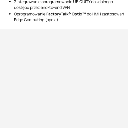
Zintegrowanie oprogramowanie UBIQUITY do zdalnego
dostępu przez end-to-end VPN
Oprogramowanie
FactoryTalk® Optix™
do HMI i zastosowań
Edge Computing (opcja)
Adres
Kontakt
ul. Marmurowa 7,
+48 22 610 85 49
05-077 Warszawa-Wesoła
comparta@comparta.pl
Dane firmy
Godziny otwarcia
COMPARTA Zajdel Sp.z.o.o.
Poniedziałek-Piątek
NIP: 521-00-02-060
9:00 - 17:00
KRS: 0000878601
Produkty
Informacje