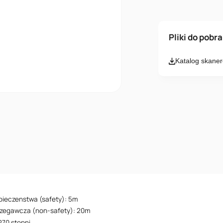
Imię i nazwisk
Pliki do pobr
Katalog skane
Email
Wiadomość
Akceptuję
pieczenstwa (safety): 5m
rzegawcza (non-safety): 20m
270 stopni