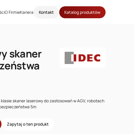
ści
O Firmie
Kariera
Kontakt
Katalog produktów
y skaner
czeństwa
j klasie skaner laserowy do zastosowań w AGV, robotach
 bezpieczeństwa 5m
Zapytaj o ten produkt