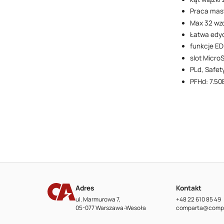
Praca mast
Max 32 wz
Łatwa edy
funkcje E
slot Micro
PLd, Safet
PFHd: 7.50
Adres
Kontakt
ul. Marmurowa 7,
+48 22 610 85 49
05-077 Warszawa-Wesoła
comparta@compa