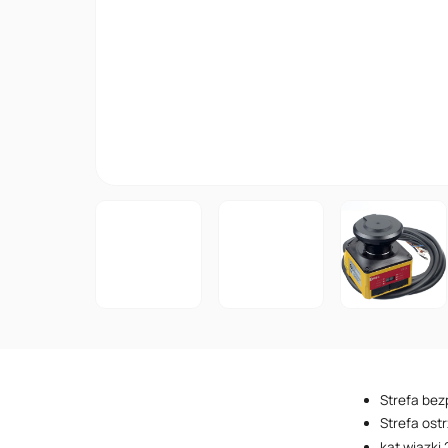
Strefa bez
Strefa ost
kąt wiązki 