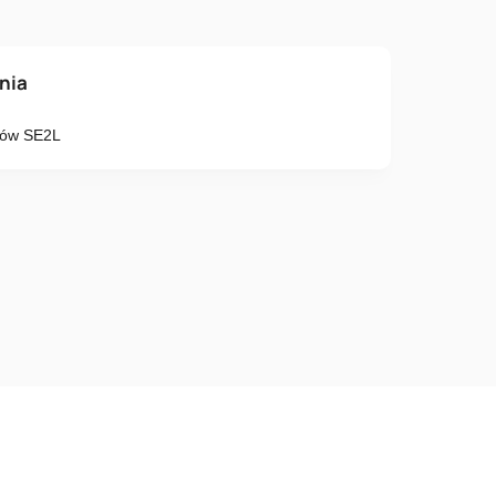
o
ania
rów SE2L
Numer telefonu
 postanowienia
Polityki Prywatności