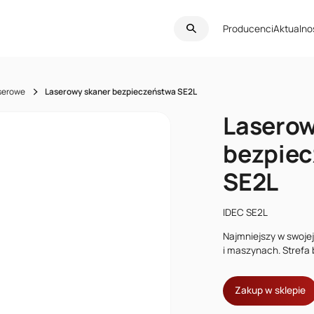
Producenci
Aktualno
aserowe
Laserowy skaner bezpieczeństwa SE2L
Laserow
bezpie
SE2L
IDEC SE2L
Najmniejszy w swoje
i maszynach. Strefa
Zakup w sklepie