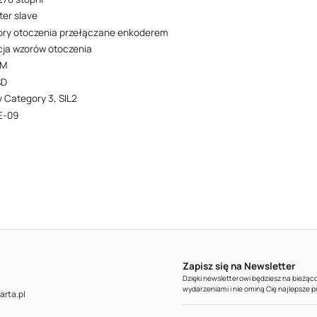
er slave
ory otoczenia przełączane enkoderem
cja wzorów otoczenia
DM
SD
y Category 3, SIL2
E-09
Zapisz się na Newsletter
Dzięki newsletterowi będziesz na bieżą
wydarzeniami i nie ominą Cię najlepsze 
rta.pl