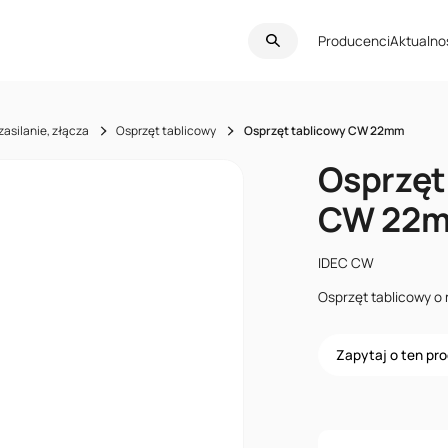
Producenci
Aktualno
zasilanie, złącza
Osprzęt tablicowy
Osprzęt tablicowy CW 22mm
Osprzęt
CW 22
IDEC CW
Osprzęt tablicowy o 
Zapytaj o ten pr