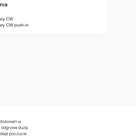
o
ania
cowy CW
Numer telefonu
owy CW push-in
 postanowienia
Polityki Prywatności
astosowań w
a odgrywa dużą
e daje poczucie