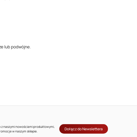
ze lub podwójne.
co z naszymi nowościami produktowymi,
Dołącz do Newslettera
promocje w naszym sklepie.