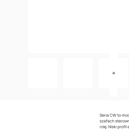
Seria CW to mod
szafach sterown
rolę. Niski prof