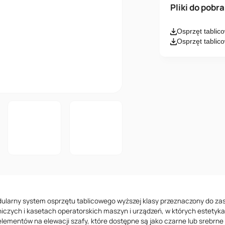
Imię i nazwisk
Pliki do pobr
Osprzęt tabli
Email
Osprzęt tablic
Wiadomość
Akceptuję
ularny system osprzętu tablicowego wyższej klasy przeznaczony do z
iczych i kasetach operatorskich maszyn i urządzeń, w których estetyk
il elementów na elewacji szafy, które dostępne są jako czarne lub srebrn