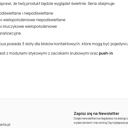
sprawi, że twój produkt będzie wyglądał świetnie. Seria obejmuje:
podświetlane i niepodświetlane
ki wielopołożeniowe niepodświetlane
ki kluczykowe wielopołożeniowe
nalizacyjne.
pus posiada 3 sloty dla bloków kontaktowych, które mogą być pojedync
jest z modułami stykowymi z zaciskami śrubowymi oraz
push-in
Zapisz się na Newsletter
Dzięki newsletterowi będziesz na bieżą
wydarzeniami i nie ominą Cię najlepsze 
rta.pl