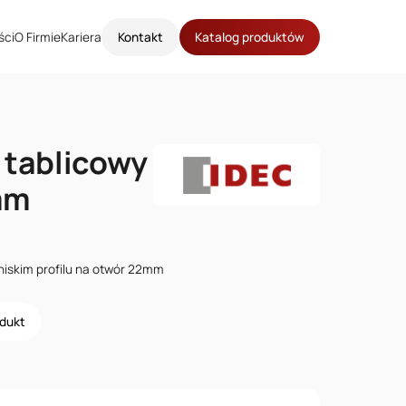
ści
O Firmie
Kariera
Kontakt
Katalog produktów
 tablicowy
mm
niskim profilu na otwór 22mm
odukt