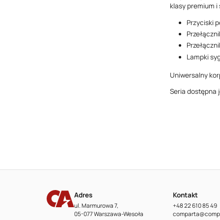
klasy premium i 
Przyciski 
Przełączni
Przełączni
Lampki syg
Uniwersalny kor
Seria dostępna 
Adres
Kontakt
ul. Marmurowa 7,
+48 22 610 85 49
05-077 Warszawa-Wesoła
comparta@compa