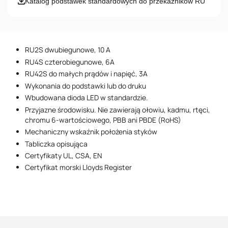
Katalog podstawek standardowych do przekaźników RU
Numer telefonu
Wiadomość
RU2S dwubiegunowe, 10 A
RU4S czterobiegunowe, 6A
RU42S do małych prądów i napięć, 3A
Wykonania do podstawki lub do druku
Wbudowana dioda LED w standardzie.
Przyjazne środowisku. Nie zawierają ołowiu, kadmu, rtęci,
Akceptuję postanowienia
Polityki Prywatności
chromu 6-wartościowego, PBB ani PBDE (RoHS)
Mechaniczny wskaźnik położenia styków
Tabliczka opisująca
Certyfikaty UL, CSA, EN
Certyfikat morski Lloyds Register