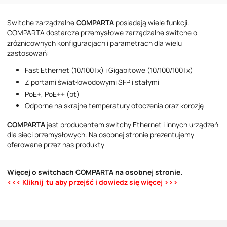
Numer telefonu
Switche zarządzalne
COMPARTA
posiadają
wiele funkcji.
Wiadomość
COMPARTA dostarcza przemysłowe zarządzalne switche o
zróżnicownych konfiguracjach i parametrach dla wielu
zastosowań:
Fast Ethernet (10/100Tx) i Gigabitowe (10/100/100Tx)
Z portami światłowodowymi SFP i stałymi
PoE+, PoE++ (bt)
Odporne na skrajne temperatury otoczenia oraz korozję
Akceptuję postanowienia
Polityki Prywatności
COMPARTA
jest producentem switchy Ethernet i innych urządzeń
dla sieci przemysłowych. Na osobnej stronie prezentujemy
oferowane przez nas produkty
Więcej o switchach COMPARTA na osobnej stronie.
<<< Kliknij tu aby przejść i dowiedz się więcej >>>