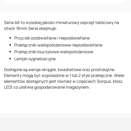
Numer telefonu
Seria A6 to wysokiej jakości miniaturowy osprzęt tablicowy na
Wiadomość
otwór 16mm.Seria obejmuje:
Przyciski podświetlane i niepodświetlane
Przełączniki wielopołożeniowe niepodświetlane
Przełączniki kluczykowe wielopołożeniowe
Lampki sygnalizacyjne.
Dostępne są wersje okrągłe, kwadratowe oraz prostokątne.
Akceptuję postanowienia
Polityki Prywatności
Elementy mogą być wyposażone w 1 lub 2 styki przełączne. Wiele
elementów dostępnych jest również w częściach (korpus, klosz,
LED) co ułatwia gospodarowanie magazynem.