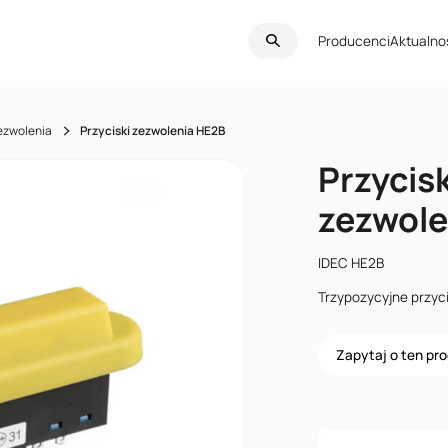
Producenci
Aktualno
zezwolenia
Przyciski zezwolenia HE2B
Przycisk
zezwole
IDEC HE2B
Trzypozycyjne przyci
Zapytaj o ten pr