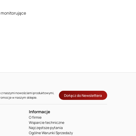
i monitorujące
co z naszymi nowościami produktowymi,
Dołącz do Newslettera
promocje w naszym sklepie.
Informacje
O firmie
Wsparcie techniczne
Najczęstsze pytania
Ogólne Warunki Sprzedaży