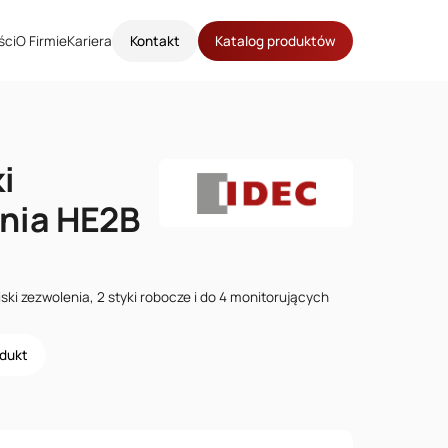
ści
O Firmie
Kariera
Kontakt
Katalog produktów
i
nia HE2B
ski zezwolenia, 2 styki robocze i do 4 monitorujących
odukt