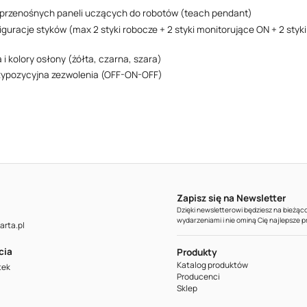
 przenośnych paneli uczących do robotów (teach pendant)
iguracje styków (max 2 styki robocze + 2 styki monitorujące ON + 2 styk
 i kolory osłony (żółta, czarna, szara)
zypozycyjna zezwolenia (OFF-ON-OFF)
Zapisz się na Newsletter
Dzięki newsletterowi będziesz na bieżą
wydarzeniami i nie ominą Cię najlepsze 
rta.pl
cia
Produkty
Katalog produktów
tek
Producenci
Sklep