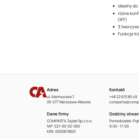
idealny do
różne konf
OFF)
3 tworzywa
Funkcja tr
Adres
Kontakt
ul. Marmurowa 7,
+48 22 610 85 49
05-077 Warszawa-Wesoła
comparta@compa
Dane firmy
Godziny otwar
COMPARTA Zajdel Sp.z.o.o.
Poniedziałek-Pią
NIP: 521-00-02-060
9:00 - 17:00
KRS: 0000878601