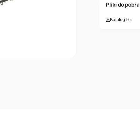
Imię i nazwisk
Pliki do pobr
Katalog HE
Email
Wiadomość
Akceptuję