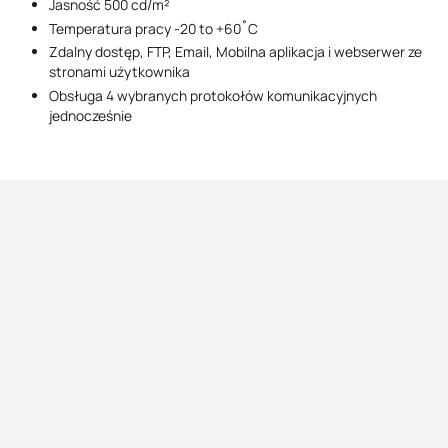
Jasność 500 cd/m²
Temperatura pracy -20 to +60˚C
Zdalny dostęp, FTP, Email, Mobilna aplikacja i webserwer ze
stronami użytkownika
Obsługa 4 wybranych protokołów komunikacyjnych
jednocześnie
Adres
Kontakt
ul. Marmurowa 7,
+48 22 610 85 49
05-077 Warszawa-Wesoła
comparta@comparta.pl