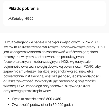
Imię i nazwisko
Pliki do pobrania
Email
Katalog HG2J
Numer telefonu
HG2J to eleganckie panele o napięciu wejściowym 12–24 V DC i
Wiadomość
szerokim zakresie temperaturowym i środowiskowym pracy. HG2J
jest wiodącym wyborem do zastosowań w różnych gałęziach
przemysłu, w tym w zastosowaniach produkcyjnych,
fotowoltaicznych i motoryzacyjnych. HG2J wykorzystuje
pojemnościową technologię dotykową pojemności (PCAP), aby
zapewnić smuklejszy i bardziej elegancki wygląd, niewielką
powierzchnię instalacyjną, większą jasność, lepszą wydajność i
dłuższą żywotność. Wykorzystując technologię pojemności
Akceptuję postanowienia
Polityki Prywatności
własnej, HG2J zapobiega przypadkowej aktywacji ekranu
dotykowego przez krople wody.
Wysoka rozdzielczość 800 x 480
Żywotność podświetlenia 50.000 godzin