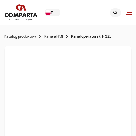
PL
Katalog produktów
Panele HMI
Panel operatorski HG2J