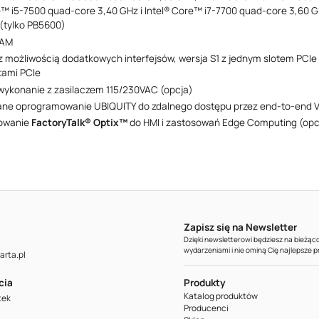
e™ i5-7500 quad-core 3,40 GHz i Intel® Core™ i7-7700 quad-core 3,60 G
(tylko PB5600)
RAM
z możliwością dodatkowych interfejsów, wersja S1 z jednym slotem PCIe i
tami PCIe
ykonanie z zasilaczem 115/230VAC (opcja)
ane oprogramowanie UBIQUITY do zdalnego dostępu przez end-to-end 
owanie
FactoryTalk® Optix™
do HMI i zastosowań Edge Computing (opc
Zapisz się na Newsletter
Dzięki newsletterowi będziesz na bieżą
wydarzeniami i nie ominą Cię najlepsze 
rta.pl
cia
Produkty
Katalog produktów
tek
Producenci