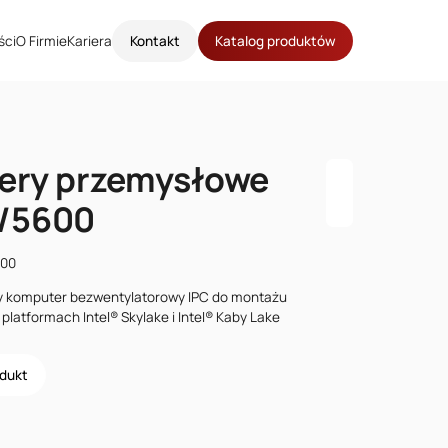
ści
O Firmie
Kariera
Kontakt
Katalog produktów
ery przemysłowe
/5600
600
y komputer bezwentylatorowy IPC do montażu
platformach Intel® Skylake i Intel® Kaby Lake
odukt