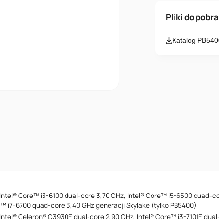
Imię i nazwisk
Pliki do pobr
Katalog PB540
Email
Wiadomość
Akceptuję
Intel® Core™ i3-6100 dual-core 3,70 GHz, Intel® Core™ i5-6500 quad-co
e™ i7-6700 quad-core 3,40 GHz generacji Skylake (tylko PB5400)
Intel® Celeron® G3930E dual-core 2,90 GHz, Intel® Core™ i3-7101E dual