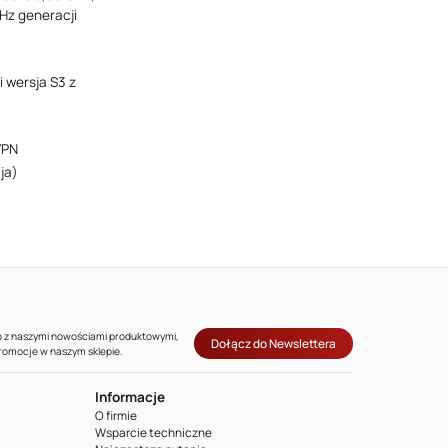
Hz generacji
 wersja S3 z
VPN
ja)
co z naszymi nowościami produktowymi,
Dołącz do Newslettera
promocje w naszym sklepie.
Informacje
O firmie
Wsparcie techniczne