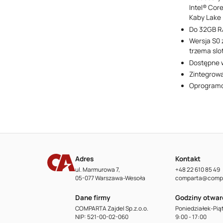
Intel® Cor
Kaby Lake 
Do 32GB 
Wersja S0 
trzema slo
Dostępne w
Zintegrow
Oprogram
Adres
Kontakt
ul. Marmurowa 7,
+48 22 610 85 49
05-077 Warszawa-Wesoła
comparta@compa
Dane firmy
Godziny otwar
COMPARTA Zajdel Sp.z.o.o.
Poniedziałek-Pią
NIP: 521-00-02-060
9:00 - 17:00