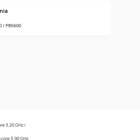
o
ania
0 / PB5600
Numer telefonu
 postanowienia
Polityki Prywatności
re 3,20 GHz i
-core 3,90 GHz,