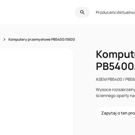
Producenci
Aktualno
C
Komputery przemysłowe PB5400/5600
Komput
PB5400
ASEM PB5400 / PB5
Wysoce rozszerzaln
ściennego oparty na 
Zapytaj o ten pr