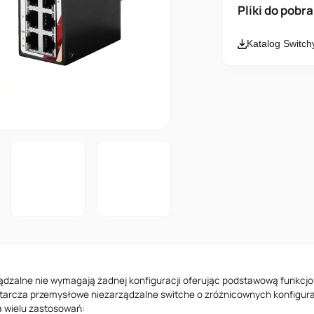
Imię i nazwisk
Pliki do pobr
Katalog Swit
Email
Wiadomość
Akceptuję
ądzalne nie wymagają żadnej konfiguracji oferując podstawową funkcjo
tarcza przemysłowe niezarządzalne switche o zróżnicownych konfigura
 wielu zastosowań: