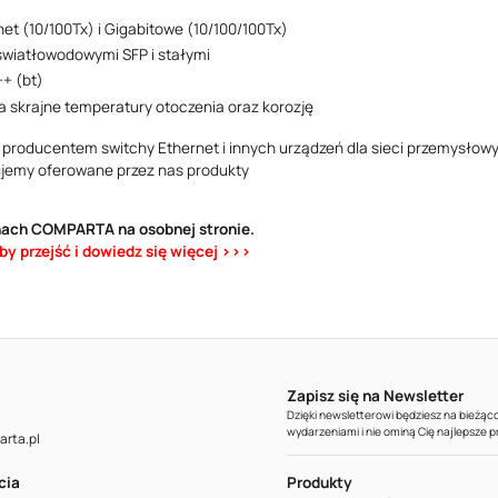
net (10/100Tx) i Gigabitowe (10/100/100Tx)
światłowodowymi SFP i stałymi
+ (bt)
 skrajne temperatury otoczenia oraz korozję
 producentem switchy Ethernet i innych urządzeń dla sieci przemysłow
ujemy oferowane przez nas produkty
hach COMPARTA na osobnej stronie.
aby przejść i dowiedz się więcej >>>
Zapisz się na Newsletter
Dzięki newsletterowi będziesz na bieżą
wydarzeniami i nie ominą Cię najlepsze 
rta.pl
cia
Produkty