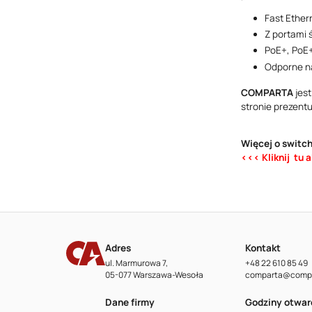
Fast Ether
Z portami 
PoE+, PoE+
Odporne na
COMPARTA
jest
stronie prezent
Więcej o switc
<<< Kliknij tu 
Adres
Kontakt
ul. Marmurowa 7,
+48 22 610 85 49
05-077 Warszawa-Wesoła
comparta@compa
Dane firmy
Godziny otwar