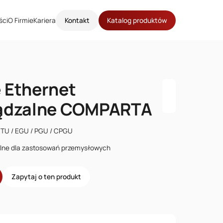
ści
O Firmie
Kariera
Kontakt
Katalog produktów
 Ethernet
ządzalne COMPARTA
TU / EGU / PGU / CPGU
alne dla zastosowań przemysłowych
Zapytaj o ten produkt