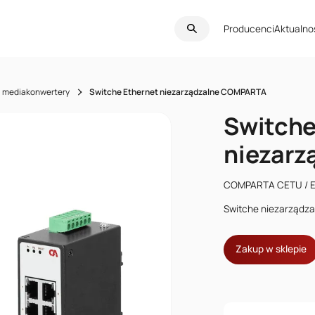
Producenci
Aktualno
i mediakonwertery
Switche Ethernet niezarządzalne COMPARTA
Switche
niezar
COMPARTA CETU / E
Switche niezarządz
Zakup w sklepie