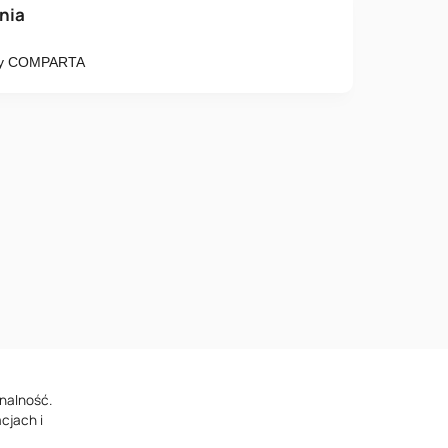
o
ania
chy COMPARTA
Numer telefonu
 postanowienia
Polityki Prywatności
nalność.
cjach i