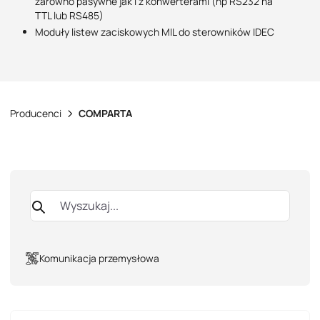
zarówno pasywne jak i z konwerterami (np RS232 na
TTL lub RS485)
Moduły listew zaciskowych MIL do sterowników IDEC
Producenci
COMPARTA
Komunikacja przemysłowa