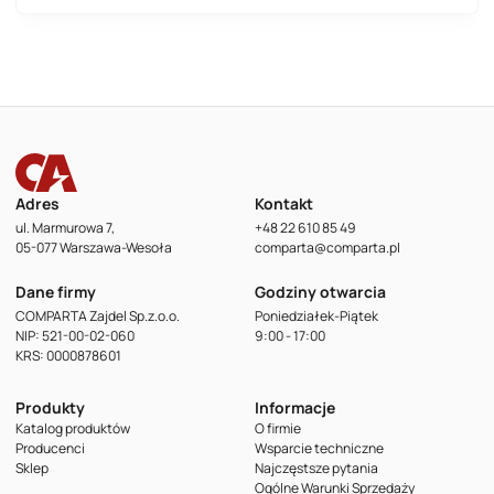
Adres
Kontakt
ul. Marmurowa 7,
+48 22 610 85 49
05-077 Warszawa-Wesoła
comparta@comparta.pl
Dane firmy
Godziny otwarcia
COMPARTA Zajdel Sp.z.o.o.
Poniedziałek-Piątek
NIP: 521-00-02-060
9:00 - 17:00
KRS: 0000878601
Produkty
Informacje
Katalog produktów
O firmie
Producenci
Wsparcie techniczne
Sklep
Najczęstsze pytania
Ogólne Warunki Sprzedaży