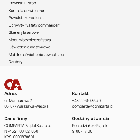
Przyciski E-stop
Kontrola drzwi i osłon
Przyciski zezwolenia
Uchwyty "Safety commander"
Skanery laserowe
Moduły bezpieczeństwa
Oświetlenie maszynowe
Mobilne oświetlenie zewnętrzne
Routery
Adres
Kontakt
ul. Marmurowa 7,
+48 22 610 85 49
05-077 Warszawa-Wesoła
comparta@comparta.pl
Dane firmy
Godziny otwarcia
COMPARTA Zajdel Sp.z.o.o.
Poniedziałek-Piątek
NIP: 521-00-02-060
9:00 - 17:00
KRS: 0000878601