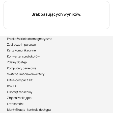
Brak pasujących wyników.
Przekaźniki elektromagnetyczne
Zasilacze impulsowe
Karty komunikacyjne
Konwertery protokołów
Zdalny dostęp
Komputery panelowe
Switche i mediakonwertery
Ultra-compact IPC
Box IPC
Osprzęt tablicowy
Złącza zasilające
Fotokomórki
Identyfikacja i kontrola dostępu