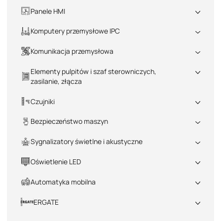
Wszystkie
Panele HMI
Wszystkie
Komputery przemysłowe IPC
Wszystkie
Komunikacja przemysłowa
Wszystkie
Elementy pulpitów i szaf sterowniczych,
zasilanie, złącza
Wszystkie
Czujniki
Wszystkie
Bezpieczeństwo maszyn
Wszystkie
Sygnalizatory świetlne i akustyczne
Wszystkie
Oświetlenie LED
Wszystkie
Automatyka mobilna
Wszystkie
ERGATE
Wszystkie